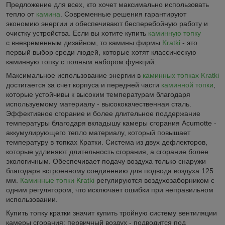
Предложение для всех, кто хочет максимально использовать
тепло от
камина
. Современные решения гарантируют
экономию энергии и обеспечивают бесперебойную работу и
очистку устройства. Если вы хотите купить
каминную топку
с вневременным дизайном, то камины фирмы
Kratki
- это
первый выбор среди людей, которые хотят классическую
каминную топку с полным набором функций.
Максимальное использование энергии в
каминных топках Kratki
достигается за счет корпуса и передней части
каминной топки
,
которые устойчивы к высоким температурам благодаря
используемому материалу - высококачественная сталь.
Эффективное сгорание и более длительное поддержание
температуры благодаря вкладышу камеры сгорания Acumotte -
аккумулирующего тепло материалу, который повышает
температуру в топках Кратки. Система из двух дефлекторов,
которые удлиняют длительность сгорания, а сгорание более
экологичным. Обеспечивает подачу воздуха только снаружи
благодаря встроенному соединению для подвода воздуха 125
мм.
Каминные топки Kratki
регулируются воздухозаборником с
одним регулятором, что исключает ошибки при неправильном
использовании.
Купить топку кратки значит купить тройную систему вентиляции
камеры сгорания: первичный воздух - подводится под