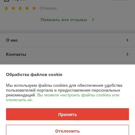
Отлично
Показать все отзывы
О нас
Контакты
Доставка и оплата
Обработка файлов cookie
График работы
Мы используем файлы cookies для обеспечения удобства
пользователей портала и предоставления персональных
рекомендаций.
Вы можете настроить файлы cookies или
Полная версия сайта
отключить их.
Политика обработки cookies
Принять
Сайт создан на платформе Deal.by
Отклонить