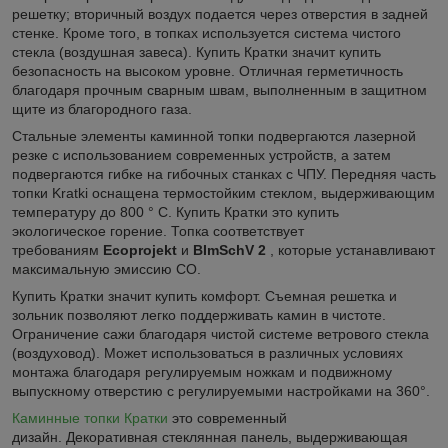
решетку; вторичный воздух подается через отверстия в задней
стенке. Кроме того, в топках используется система чистого
стекла (воздушная завеса). Купить Кратки значит купить
безопасность на высоком уровне. Отличная герметичность
благодаря прочным сварным швам, выполненным в защитном
щите из благородного газа.
Стальные элементы каминной топки подвергаются лазерной
резке с использованием современных устройств, а затем
подвергаются гибке на гибочных станках с ЧПУ. Передняя часть
топки Kratki оснащена термостойким стеклом, выдерживающим
температуру до 800 ° С. Купить Кратки это купить
экологическое горение. Топка соответствует
требованиям
Ecoprojekt
и
BImSchV 2
, которые устанавливают
максимальную эмиссию CO.
Купить Кратки значит купить комфорт. Съемная решетка и
зольник позволяют легко поддерживать камин в чистоте.
Ограничение сажи благодаря чистой системе ветрового стекла
(воздуховод). Может использоваться в различных условиях
монтажа благодаря регулируемым ножкам и подвижному
выпускному отверстию с регулируемыми настройками на 360°.
Каминные топки Кратки
это современный
дизайн. Декоративная стеклянная панель, выдерживающая