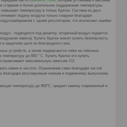
и передней части
каминной топки
, которые устойчивы к высоким
е сгорание и более длительное поддержание температуры
 повышает температуру в топках Кратки. Система из двух
спечивает подачу воздуха только снаружи благодаря
оздухозаборником с одним регулятором, что исключает ошибки
воздух - подводится под решетку; вторичный воздух подается
(воздушная завеса). Купить Кратки значит купить безопасность
в защитном щите из благородного газа.
ных устройств, а затем подвергаются гибке на гибочных
температуру до 800 ° С. Купить Кратки это купить
устанавливают максимальную эмиссию CO.
вать камин в чистоте. Ограничение сажи благодаря чистой
ажа благодаря регулируемым ножкам и подвижному выпускному
ающая температуру до 800°C, придает камину современный и