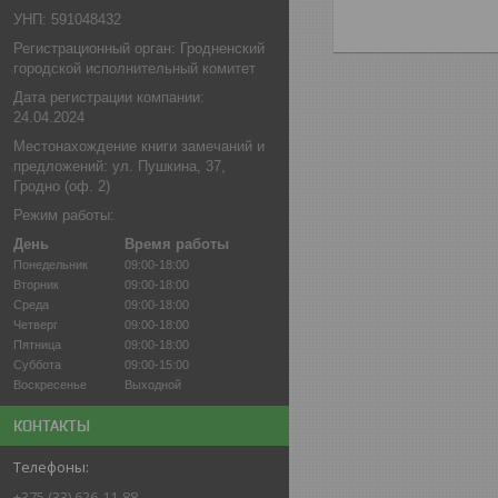
УНП: 591048432
Регистрационный орган: Гродненский
городской исполнительный комитет
Дата регистрации компании:
24.04.2024
Местонахождение книги замечаний и
предложений: ул. Пушкина, 37,
Гродно (оф. 2)
Режим работы:
День
Время работы
Понедельник
09:00-18:00
Вторник
09:00-18:00
Среда
09:00-18:00
Четверг
09:00-18:00
Пятница
09:00-18:00
Суббота
09:00-15:00
Воскресенье
Выходной
КОНТАКТЫ
+375 (33) 626-11-88