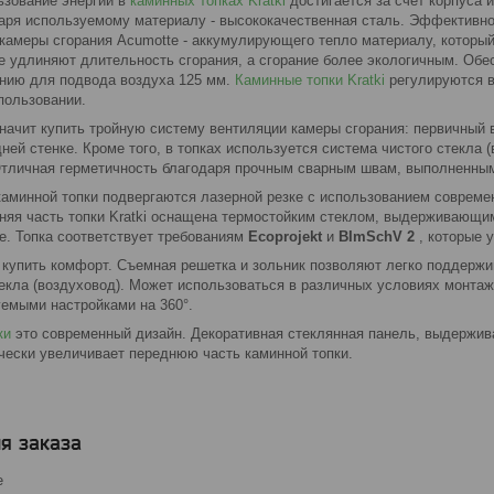
зование энергии в
каминных топках Kratki
достигается за счет корпуса 
аря используемому материалу - высококачественная сталь. Эффективно
камеры сгорания Acumotte - аккумулирующего тепло материалу, который
е удлиняют длительность сгорания, а сгорание более экологичным. Обе
нию для подвода воздуха 125 мм.
Каминные топки Kratki
регулируются в
пользовании.
значит купить тройную систему вентиляции камеры сгорания: первичный 
дней стенке. Кроме того, в топках используется система чистого стекла 
Отличная герметичность благодаря прочным сварным швам, выполненным 
аминной топки подвергаются лазерной резке с использованием современ
няя часть топки Kratki оснащена термостойким стеклом, выдерживающим 
е. Топка соответствует требованиям
Ecoprojekt
и
BImSchV 2
, которые 
 купить комфорт. Съемная решетка и зольник позволяют легко поддержи
текла (воздуховод). Может использоваться в различных условиях монт
уемыми настройками на 360°.
ки
это современный дизайн. Декоративная стеклянная панель, выдержив
ически увеличивает переднюю часть каминной топки.
я заказа
е