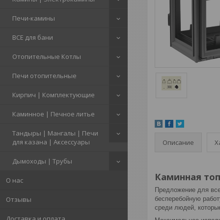
Печи-камины
ВСЕ для бани
Отопительные Котлы
Печи отопительные
Кирпич | Комплектующие
Каминное | Печное литье
Тандыры | Мангалы | Печи
для казана | Аксессуары
Описание
Х
Дымоходы | Трубы
Каминная топк
О нас
Предложение для все
Отзывы
бесперебойную работу
среди людей, которы
Доставка и оплата