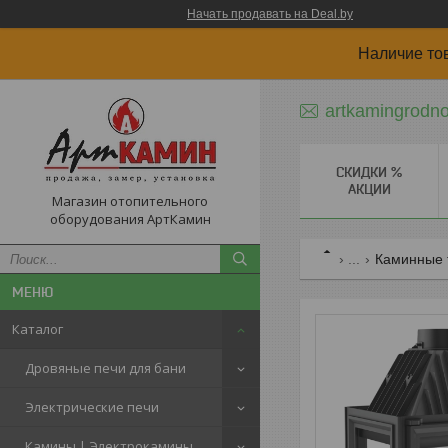
Начать продавать на Deal.by
Наличие то
artkamingrodn
СКИДКИ %
АКЦИИ
Магазин отопительного
оборудования АртКамин
...
Каминные 
Каталог
Дровяные печи для бани
Электрические печи
Камины | Электрокамины