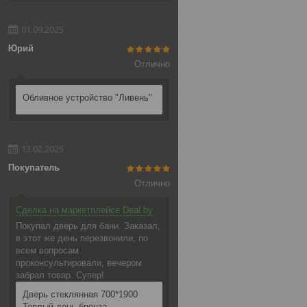
01.09.2025
Юрий
Отлично
Обливное устройство "Ливень"
13.02.2025
Покупатель
Отлично
Сделка на маркетплейсе Deal.by
Покупал дверь для бани. Заказал,
в этот же день перезвонили, по
всем вопросам
проконсультировали, вечером
забрал товар. Супер!
Дверь стеклянная 700*1900
Теплый день бронза