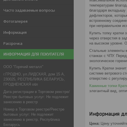
Максимальное исполь
температурам благод
Часто задаваемые вопросы
благодаря вкладышу 
дефлекторов, которы
встроенному соедине
Фотогалерея
при неправильном ис
Информация
Купить топку кратки 
через отверстия в за
Рассрочка
на высоком уровне. 
Стальные элементы к
ИНФОРМАЦИЯ ДЛЯ ПОКУПАТЕЛЯ
станках с ЧПУ. Перед
экологическое горени
ООО "Горячий металл"
Купить Кратки значит
системе ветрового с
г.ГРОДНО, ул.ЛИДСКАЯ, дом 15 А,
отверстию с регулир
230025, РЕСПУБЛИКА БЕЛАРУСЬ,
ГРОДНЕНСКАЯ обл
Каминные топки Крат
элегантный вид, опт
Дата регистрации в Торговом реестре/
Реестре бытовых услуг: Не подлежит
занесению в реестр
Номер в Торговом реестре/Реестре
Информация дл
бытовых услуг: Не подлежит
занесению в реестр, Республика
Цена:
Цену уточняйт
Беларусь