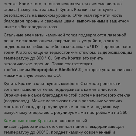
стенке. Кроме того, в топках используется система чистого
стекла (воздушная завеса). Купить Кратки значит купить
безопасность на высоком уровне. Отличная герметичность
благодаря прочным сварным швам, выполненным в защитном
щите из благородного газа.
Стальные элементы каминной топки подвергаются лазерной
резке с использованием современных устройств, а затем
подвергаются гибке на гибочных станках с ЧПУ. Передняя часть
топки Kratki оснащена термостойким стеклом, выдерживающим
температуру до 800 ° С. Купить Кратки это купить
экологическое горение. Топка соответствует
требованиям
Ecoprojekt
и
BImSchV 2
, которые устанавливают
максимальную эмиссию CO.
Купить Кратки значит купить комфорт. Съемная решетка и
зольник позволяют легко поддерживать камин в чистоте.
Ограничение сажи благодаря чистой системе ветрового стекла
(воздуховод). Может использоваться в различных условиях
монтажа благодаря регулируемым ножкам и подвижному
выпускному отверстию с регулируемыми настройками на 360°.
Каминные топки Кратки
это современный
дизайн. Декоративная стеклянная панель, выдерживающая
температуру до 800°C, придает камину современный и