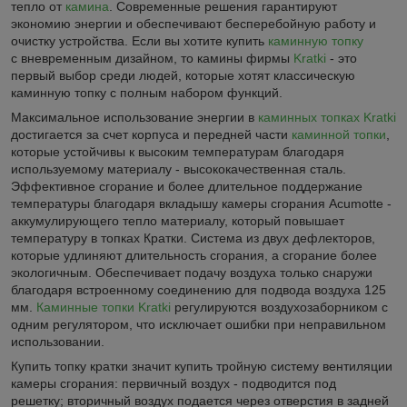
тепло от
камина
. Современные решения гарантируют
экономию энергии и обеспечивают бесперебойную работу и
очистку устройства. Если вы хотите купить
каминную топку
с вневременным дизайном, то камины фирмы
Kratki
- это
первый выбор среди людей, которые хотят классическую
каминную топку с полным набором функций.
Максимальное использование энергии в
каминных топках Kratki
достигается за счет корпуса и передней части
каминной топки
,
которые устойчивы к высоким температурам благодаря
используемому материалу - высококачественная сталь.
Эффективное сгорание и более длительное поддержание
температуры благодаря вкладышу камеры сгорания Acumotte -
аккумулирующего тепло материалу, который повышает
температуру в топках Кратки. Система из двух дефлекторов,
которые удлиняют длительность сгорания, а сгорание более
экологичным. Обеспечивает подачу воздуха только снаружи
благодаря встроенному соединению для подвода воздуха 125
мм.
Каминные топки Kratki
регулируются воздухозаборником с
одним регулятором, что исключает ошибки при неправильном
использовании.
Купить топку кратки значит купить тройную систему вентиляции
камеры сгорания: первичный воздух - подводится под
решетку; вторичный воздух подается через отверстия в задней