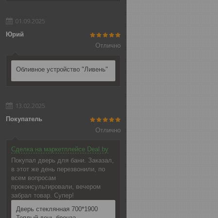
01.09.2025
Юрий
Отлично
Обливное устройство "Ливень"
13.02.2025
Покупатель
Отлично
Сделка на маркетплейсе Deal.by
Покупал дверь для бани. Заказал,
в этот же день перезвонили, по
всем вопросам
проконсультировали, вечером
забрал товар. Супер!
Дверь стеклянная 700*1900
Теплый день бронза