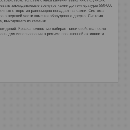
остранством. Толстые стенки каменки выполняют функцию
гревать закладываемые вовнутрь камни до температуры 550-600
очечные отверстия равномерно попадает на камни. Система
ра в верхней части каменки оборудована дверка. Система
а, выходящего из каменки.
реждений. Краска полностью набирает свои свойства после
рованы для использования в режиме повышенной активности