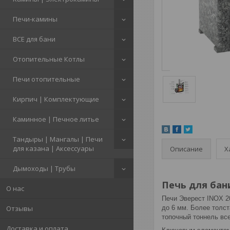
Печи-камины
ВСЕ для бани
Отопительные Котлы
Печи отопительные
Кирпич | Комплектующие
Каминное | Печное литье
Тандыры | Мангалы | Печи
для казана | Аксессуары
Описание
Х
Дымоходы | Трубы
Печь для бани
О нас
Печи Эверест INOX 2
Отзывы
до 6 мм. Более толст
топочный тоннель вс
Доставка и оплата