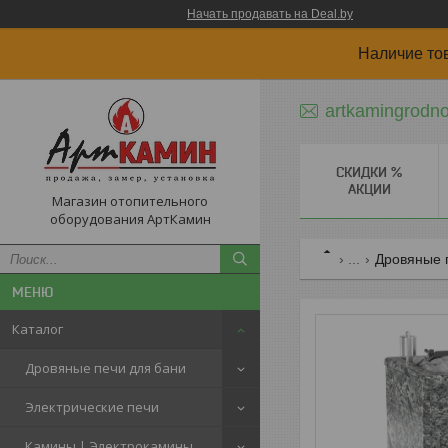
Начать продавать на Deal.by
Наличие то
artkamingrodn
СКИДКИ %
АКЦИИ
Магазин отопительного
оборудования АртКамин
...
Дровяные 
Каталог
Дровяные печи для бани
Электрические печи
Камины | Электрокамины