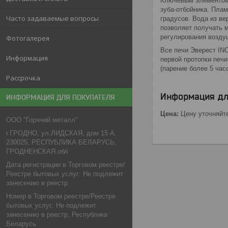
Ключевым элементом 
зуба-отбойника. Плам
Часто задаваемые вопросы
градусов. Вода из ве
позволяет получать 
регулирования воздуш
Фотогалерея
Все печи Эверест IN
Информация
первой протопки печи
(парение более 5 час
Рассрочка
Информация дл
ИНФОРМАЦИЯ ДЛЯ ПОКУПАТЕЛЯ
Цена:
Цену уточняйт
ООО "Горячий металл"
г.ГРОДНО, ул.ЛИДСКАЯ, дом 15 А,
230025, РЕСПУБЛИКА БЕЛАРУСЬ,
ГРОДНЕНСКАЯ обл
Дата регистрации в Торговом реестре/
Реестре бытовых услуг: Не подлежит
занесению в реестр
Номер в Торговом реестре/Реестре
бытовых услуг: Не подлежит
занесению в реестр, Республика
Беларусь