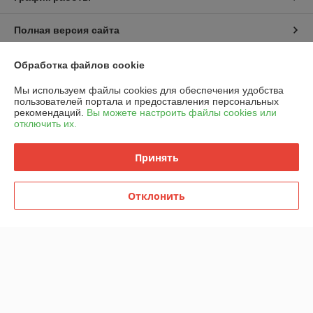
Полная версия сайта
Политика обработки cookies
Обработка файлов cookie
Мы используем файлы cookies для обеспечения удобства
Сайт создан на платформе Deal.by
пользователей портала и предоставления персональных
рекомендаций.
Вы можете настроить файлы cookies или
отключить их.
Принять
Информация для покупателя
Отклонить
Юридическое лицо:
ООО "Горячий металл"
г.ГРОДНО, ул.ЛИДСКАЯ, дом 15 А, 230025, РЕСПУБЛИКА БЕЛАРУСЬ,
ГРОДНЕНСКАЯ обл
Регистрационный номер ЕГР: 591048432
УНП: 591048432
Регистрационный орган: Гродненский городской исполнительный
комитет