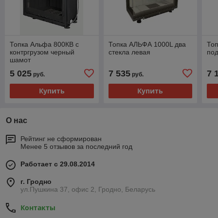
Топка Альфа 800КB с
Топка АЛЬФА 1000L два
То
контргрузом черный
стекла левая
по
шамот
5 025
7 535
7 
руб.
руб.
Купить
Купить
О нас
Рейтинг не сформирован
Менее 5 отзывов за последний год
Работает с 29.08.2014
г. Гродно
ул.Пушкина 37, офис 2, Гродно, Беларусь
Контакты