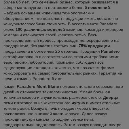
более
65 лет
. Это семейный бизнес, который развивается в
сфере металлургии на протяжении более
5 поколений
.
Фабрика оснащена новейшим технологическим
оборудованием, что позволяет продукции иметь достаточно
конкурентоспособную стоимость. В ассортименте Panadero
около
100 различных моделей
каминов. Команда инженеров
компании отличается своей креативностью. Весь
производственный процесс происходит непосредственно на
предприятии, без участия третьих лиц.
75% продукции
представлена в более чем
25 странах
. Продукция
Panadero
сертифицирована в соответствии со строгими требованиями
европейских лабораторий. Компания соблюдает все
существующие стандарты качества, что позволяет фирме
конкурировать на самых требовательных рынках. Гарантия на
печи и камины Panadero
5 лет
.
Камин
Panadero Mont Blanc
помимо стильного современного
дизайна отличается технологичностью. У печи большая
топочная камера и внушительных размеров стекло.
Дверца
печи
изготовлена из качественного
чугуна
и имеет стильные
тонкие рамки. Воздух в печь попадает через отверстие,
расположенное в нижней части корпуса. Далее воздух
проходит внутри канала по задней стенке печи,
предварительно подогреваясь. Затем воздух проходит внутри