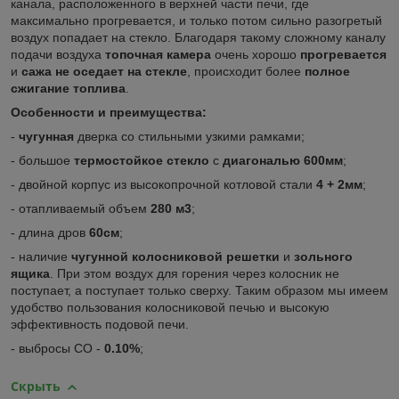
канала, расположенного в верхней части печи, где
максимально прогревается, и только потом сильно разогретый
воздух попадает на стекло. Благодаря такому сложному каналу
подачи воздуха
топочная камера
очень хорошо
прогревается
и
сажа не оседает на стекле
, происходит более
полное
сжигание топлива
.
Особенности и преимущества:
-
чугунная
дверка со стильными узкими рамками;
- большое
термостойкое стекло
с
диагональю 600мм
;
- двойной корпус из высокопрочной котловой стали
4 + 2мм
;
- отапливаемый объем
280 м3
;
- длина дров
60см
;
- наличие
чугунной колосниковой решетки
и
зольного
ящика
. При этом воздух для горения через колосник не
поступает, а поступает только сверху. Таким образом мы имеем
удобство пользования колосниковой печью и высокую
эффективность подовой печи.
- выбросы CO -
0.10%
;
Скрыть