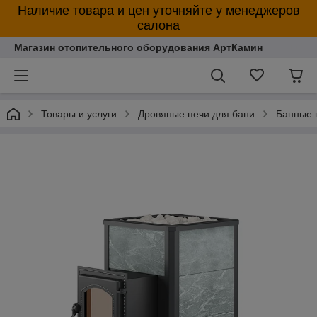
Наличие товара и цен уточняйте у менеджеров
салона
Магазин отопительного оборудования АртКамин
Товары и услуги
Дровяные печи для бани
Банные 