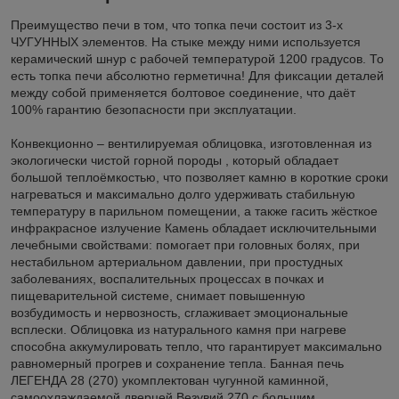
Преимущество печи в том, что топка печи состоит из 3-х
ЧУГУННЫХ элементов. На стыке между ними используется
керамический шнур с рабочей температурой 1200 градусов. То
есть топка печи абсолютно герметична! Для фиксации деталей
между собой применяется болтовое соединение, что даёт
100% гарантию безопасности при эксплуатации.
Конвекционно – вентилируемая облицовка, изготовленная из
экологически чистой горной породы , который обладает
большой теплоёмкостью, что позволяет камню в короткие сроки
нагреваться и максимально долго удерживать стабильную
температуру в парильном помещении, а также гасить жёсткое
инфракрасное излучение Камень обладает исключительными
лечебными свойствами: помогает при головных болях, при
нестабильном артериальном давлении, при простудных
заболеваниях, воспалительных процессах в почках и
пищеварительной системе, снимает повышенную
возбудимость и нервозность, сглаживает эмоциональные
всплески. Облицовка из натурального камня при нагреве
способна аккумулировать тепло, что гарантирует максимально
равномерный прогрев и сохранение тепла. Банная печь
ЛЕГЕНДА 28 (270) укомплектован чугунной каминной,
самоохлаждаемой дверцей Везувий 270 с большим