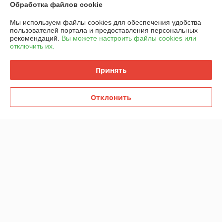
Обработка файлов cookie
Доставка и оплата
Мы используем файлы cookies для обеспечения удобства
пользователей портала и предоставления персональных
График работы
рекомендаций.
Вы можете настроить файлы cookies или
отключить их.
Полная версия сайта
Принять
Политика обработки cookies
Отклонить
Сайт создан на платформе Deal.by
Информация для покупателя
Юридическое лицо:
ООО "Горячий металл"
г.ГРОДНО, ул.ЛИДСКАЯ, дом 15 А, 230025, РЕСПУБЛИКА БЕЛАРУСЬ,
ГРОДНЕНСКАЯ обл
Регистрационный номер ЕГР: 591048432