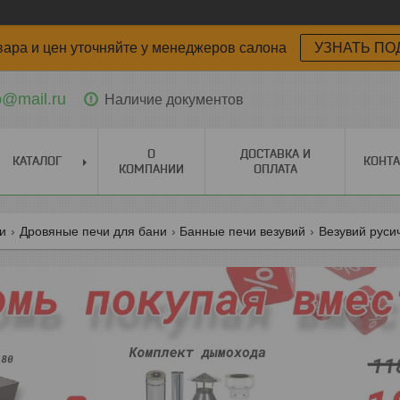
вара и цен уточняйте у менеджеров салона
УЗНАТЬ ПО
o@mail.ru
Наличие документов
О
ДОСТАВКА И
КАТАЛОГ
КОНТ
КОМПАНИИ
ОПЛАТА
ги
Дровяные печи для бани
Банные печи везувий
Везувий руси