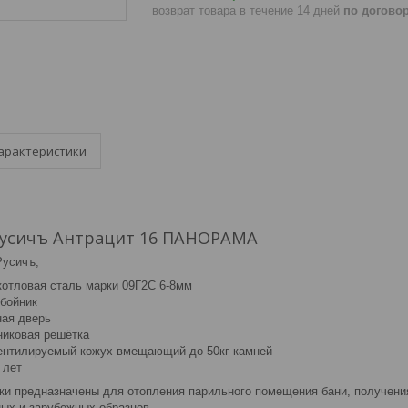
возврат товара в течение 14 дней
по догово
арактеристики
Русичъ Антрацит 16 ПАНОРАМА
Русичъ;
котловая сталь марки 09Г2С 6-8мм
тбойник
ная дверь
никовая решётка
ентилируемый кожух вмещающий до 50кг камней
 лет
ки предназначены для отопления парильного помещения бани, получения
ных и зарубежных образцов.