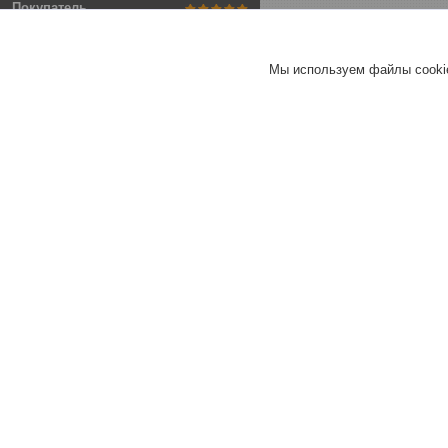
Покупатель
Отлично
Мы используем файлы cookie
Стекломагнезитовый лист
1220х610х10мм
Хорошее
обслуживание
Актуальное описание
Быстро связались
Быстро отправили
товар
Актуальная цена
Товар был в наличии