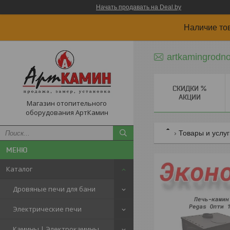
Начать продавать на Deal.by
Наличие то
artkamingrodn
СКИДКИ %
АКЦИИ
Магазин отопительного
оборудования АртКамин
Товары и услу
Каталог
Дровяные печи для бани
Электрические печи
Камины | Электрокамины