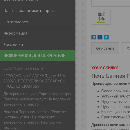
Часто задаваемые вопросы
Фотогалерея
Информация
Рассрочка
Описание
Х
ИНФОРМАЦИЯ ДЛЯ ПОКУПАТЕЛЯ
ХОЧУ СКИДКУ
ООО "Горячий металл"
Печь Банная 
г.ГРОДНО, ул.ЛИДСКАЯ, дом 15 А,
230025, РЕСПУБЛИКА БЕЛАРУСЬ,
Преимущество печи 
ГРОДНЕНСКАЯ обл
Особо прочная 
Дата регистрации в Торговом реестре/
Чугунный зуб о
Реестре бытовых услуг: Не подлежит
Чугунная топоч
занесению в реестр
Чугунная колос
Конвекционно-в
Номер в Торговом реестре/Реестре
Срок службы 10
бытовых услуг: Не подлежит
занесению в реестр, Республика
Дровяные печи-камен
Беларусь
изучения отечествен