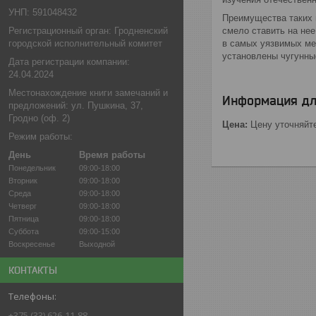
УНП: 591048432
Преимущества таких 
смело ставить на не
Регистрационный орган: Гродненский
в самых уязвимых мес
городской исполнительный комитет
установлены чугунны
Дата регистрации компании:
24.04.2024
Местонахождение книги замечаний и
Информация дл
предложений: ул. Пушкина, 37,
Гродно (оф. 2)
Цена:
Цену уточняйт
Режим работы:
День
Время работы
Понедельник
09:00-18:00
Вторник
09:00-18:00
Среда
09:00-18:00
Четверг
09:00-18:00
Пятница
09:00-18:00
Суббота
09:00-15:00
Воскресенье
Выходной
КОНТАКТЫ
+375 (33) 626-11-88