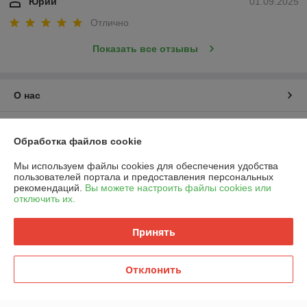
Юрий
01.09.2025
Отлично
Показать все отзывы
О нас
Контакты
Обработка файлов cookie
Доставка и оплата
Мы используем файлы cookies для обеспечения удобства
пользователей портала и предоставления персональных
рекомендаций.
Вы можете настроить файлы cookies или
График работы
отключить их.
Полная версия сайта
Принять
Политика обработки cookies
Отклонить
Сайт создан на платформе Deal.by