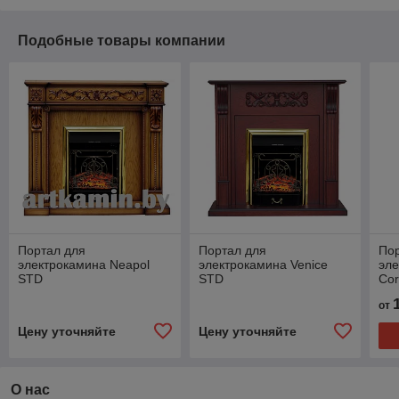
Подобные товары компании
Портал для
Портал для
По
электрокамина Neapol
электрокамина Venice
эле
STD
STD
Co
от
Цену уточняйте
Цену уточняйте
О нас