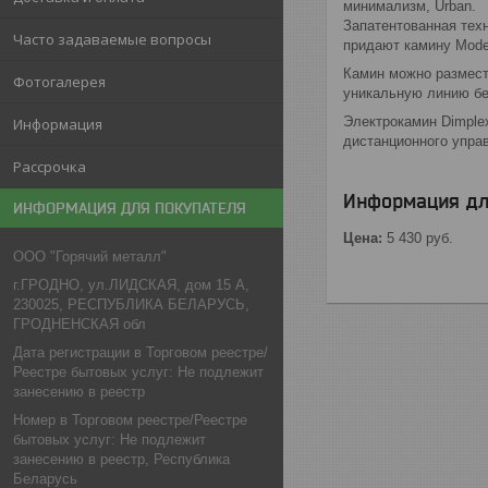
минимализм, Urban.
Запатентованная техн
Часто задаваемые вопросы
придают камину Mode
Камин можно размести
Фотогалерея
уникальную линию бе
Электрокамин Dimple
Информация
дистанционного упра
Рассрочка
Информация дл
ИНФОРМАЦИЯ ДЛЯ ПОКУПАТЕЛЯ
Цена:
5 430
руб.
ООО "Горячий металл"
г.ГРОДНО, ул.ЛИДСКАЯ, дом 15 А,
230025, РЕСПУБЛИКА БЕЛАРУСЬ,
ГРОДНЕНСКАЯ обл
Дата регистрации в Торговом реестре/
Реестре бытовых услуг: Не подлежит
занесению в реестр
Номер в Торговом реестре/Реестре
бытовых услуг: Не подлежит
занесению в реестр, Республика
Беларусь