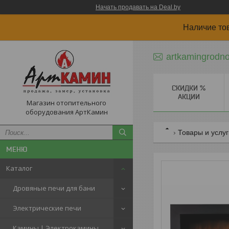
Начать продавать на Deal.by
Наличие то
artkamingrodn
СКИДКИ %
АКЦИИ
Магазин отопительного
оборудования АртКамин
Товары и услу
Каталог
Дровяные печи для бани
Электрические печи
Камины | Электрокамины