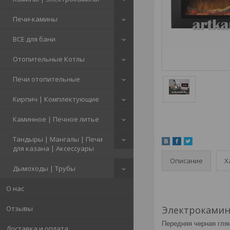
Печи-камины
ВСЕ для бани
Отопительные Котлы
Печи отопительные
Кирпич | Комплектующие
Каминное | Печное литье
Тандыры | Мангалы | Печи
для казана | Аксессуары
Описание
Х
Дымоходы | Трубы
О нас
Отзывы
Электрокамин
Передняя черная гля
Доставка и оплата