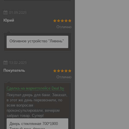
01.09.2025
Юрий
Отлично
Обливное устройство "Ливень"
13.02.2025
Покупатель
Отлично
Сделка на маркетплейсе Deal.by
Покупал дверь для бани. Заказал,
в этот же день перезвонили, по
всем вопросам
проконсультировали, вечером
забрал товар. Супер!
Дверь стеклянная 700*1900
Теплый день бронза