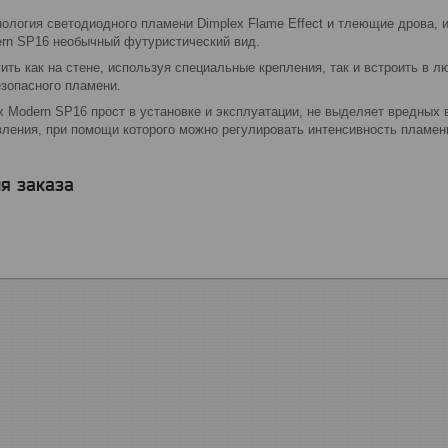
ология светодиодного пламени Dimplex Flame Effect и тлеющие дрова, и
rn SP16 необычный футуристический вид.
ть как на стене, используя специальные крепления, так и встроить в л
зопасного пламени.
x Modern SP16 прост в установке и эксплуатации, не выделяет вредных 
вления, при помощи которого можно регулировать интенсивность пламен
я заказа