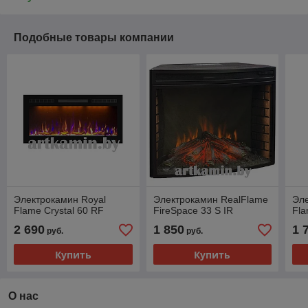
Подобные товары компании
Электрокамин Royal
Электрокамин RealFlame
Эле
Flame Crystal 60 RF
FireSpace 33 S IR
Fla
2 690
1 850
1 
руб.
руб.
Купить
Купить
О нас