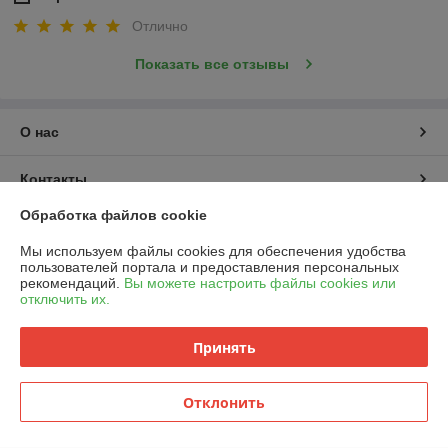
Отлично
Показать все отзывы
О нас
Контакты
Обработка файлов cookie
Доставка и оплата
Мы используем файлы cookies для обеспечения удобства
пользователей портала и предоставления персональных
График работы
рекомендаций.
Вы можете настроить файлы cookies или
отключить их.
Полная версия сайта
Принять
Политика обработки cookies
Отклонить
Сайт создан на платформе Deal.by