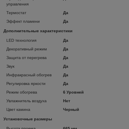
управления
Термостат
Да
Эффект пламени
Да
Дополнительные характеристики
LED технология
Да
Декоративный режим
Да
Защита от перегрева
Да
Звук
Да
Инфракрасный обогрев
Да
Регулировка яркости
Да
Режим обогрева
6 Уровней
Увлажнитель воздуха
Нет
Цвет камина
Черный
Установочные размеры
Высота проема
665 мм