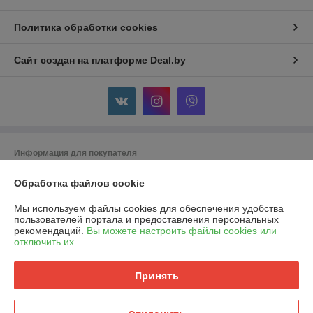
Политика обработки cookies
Сайт создан на платформе Deal.by
Информация для покупателя
Юридическое лицо:
ООО "Горячий металл"
Обработка файлов cookie
г.ГРОДНО, ул.ЛИДСКАЯ, дом 15 А, 230025, РЕСПУБЛИКА БЕЛАРУСЬ,
ГРОДНЕНСКАЯ обл
Мы используем файлы cookies для обеспечения удобства
Регистрационный номер ЕГР: 591048432
пользователей портала и предоставления персональных
рекомендаций.
Вы можете настроить файлы cookies или
УНП: 591048432
отключить их.
Регистрационный орган: Гродненский городской исполнительный
комитет
Принять
Дата регистрации компании: 24.04.2024