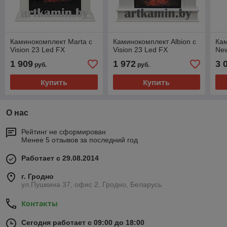
Каминокомплект Marta с
Каминокомплект Albion с
Ка
Vision 23 Led FX
Vision 23 Led FX
New
1 909
1 972
3 
руб.
руб.
Купить
Купить
О нас
Рейтинг не сформирован
Менее 5 отзывов за последний год
Работает с 29.08.2014
г. Гродно
ул.Пушкина 37, офис 2, Гродно, Беларусь
Контакты
Сегодня работает с 09:00 до 18:00