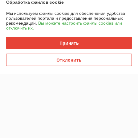
Обработка файлов cookie
Доставка и оплата
Мы используем файлы cookies для обеспечения удобства
пользователей портала и предоставления персональных
График работы
рекомендаций.
Вы можете настроить файлы cookies или
отключить их.
Полная версия сайта
Принять
Политика обработки cookies
Отклонить
Сайт создан на платформе Deal.by
Информация для покупателя
Юридическое лицо:
ООО "Горячий металл"
г.ГРОДНО, ул.ЛИДСКАЯ, дом 15 А, 230025, РЕСПУБЛИКА БЕЛАРУСЬ,
ГРОДНЕНСКАЯ обл
Регистрационный номер ЕГР: 591048432