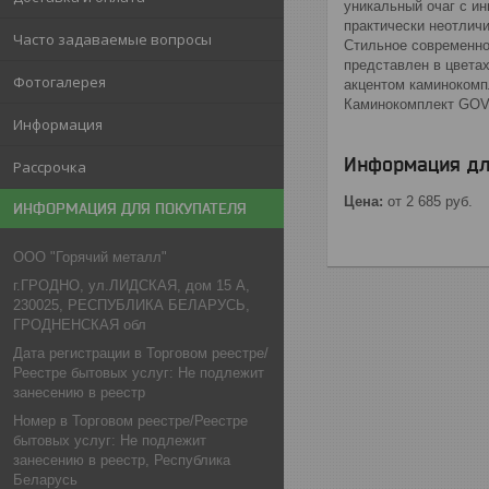
уникальный очаг с ин
практически неотлич
Часто задаваемые вопросы
Стильное современно
представлен в цветах
Фотогалерея
акцентом каминокомпл
Каминокомплект GOVA
Информация
Информация дл
Рассрочка
Цена:
от 2 685
руб.
ИНФОРМАЦИЯ ДЛЯ ПОКУПАТЕЛЯ
ООО "Горячий металл"
г.ГРОДНО, ул.ЛИДСКАЯ, дом 15 А,
230025, РЕСПУБЛИКА БЕЛАРУСЬ,
ГРОДНЕНСКАЯ обл
Дата регистрации в Торговом реестре/
Реестре бытовых услуг: Не подлежит
занесению в реестр
Номер в Торговом реестре/Реестре
бытовых услуг: Не подлежит
занесению в реестр, Республика
Беларусь