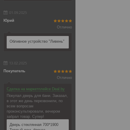
01.09.2025
Юрий
Отлично
Обливное устройство "Ливень"
13.02.2025
Покупатель
Отлично
Сделка на маркетплейсе Deal.by
Покупал дверь для бани. Заказал,
в этот же день перезвонили, по
всем вопросам
проконсультировали, вечером
забрал товар. Супер!
Дверь стеклянная 700*1900
Теплый день бронза