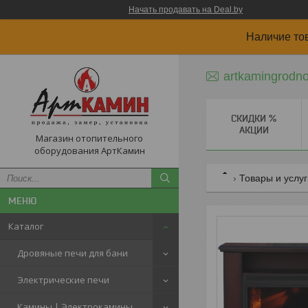
Начать продавать на Deal.by
Наличие то
artkamingrodn
СКИДКИ %
АКЦИИ
Магазин отопительного
оборудования АртКамин
Товары и услу
Каталог
Дровяные печи для бани
Электрические печи
Камины | Электрокамины