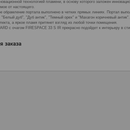
новационной технологией пламени, в основу которого заложен инновацио
имое от настоящего.
е обрамление портала выполнено в четких прямых линиях. Портал выпо
 "Белый дуб", "Дуб антик", "Темный орех" и "Махагон коричневый антик
екта, а яркое пламя притянет взгляд из любой точки помещения.
RD с очагом FIRESPACE 33 S IR прекрасно подойдет к интерьеру в сти
я заказа