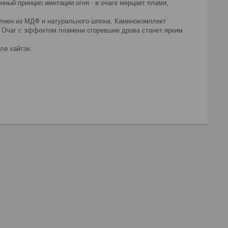
нный принцип имитации огня - в очаге мерцает пламя,
лнен из МДФ и натурального шпона. Каминокомплект
". Очаг с эффектом пламени сгоревшие дрова станет ярким
ле хайтэк.