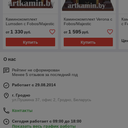
Каминокомплект
Каминокомплект Verona с
Ка
Lumsden с Fobos/Majestic
Fobos/Majestic
с F
1 330
1 595
от
руб.
от
руб.
Це
Купить
Купить
О нас
Рейтинг не сформирован
Менее 5 отзывов за последний год
Работает с 29.08.2014
г. Гродно
ул.Пушкина 37, офис 2, Гродно, Беларусь
Контакты
Сегодня работает с 09:00 до 18:00
Показать весь график работы