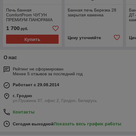
Печь банная
Банная печь Березка 28
Бан
ComfortProm ЧУГУН
закрытая каменка
ДТ-
ПРЕМИУМ ПАНОРАМА
ка
ЗАКРЫТАЯ КАМЕНКА,
1 700
руб.
для парной до 26 кубов
Цену уточняйте
Це
Купить
О нас
Рейтинг не сформирован
Менее 5 отзывов за последний год
Работает с 29.08.2014
г. Гродно
ул.Пушкина 37, офис 2, Гродно, Беларусь
Контакты
Показать весь график работы
Сегодня выходной