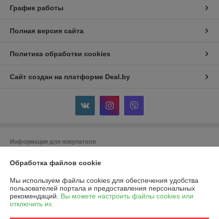
График работы
Полная версия сайта
Политика обработки cookies
Сайт создан на платформе Deal.by
Информация для покупателя
Юридическое лицо:
ООО "Горячий металл"
Обработка файлов cookie
г.ГРОДНО, ул.ЛИДСКАЯ, дом 15 А, 230025, РЕСПУБЛИКА БЕЛАРУСЬ,
ГРОДНЕНСКАЯ обл
Мы используем файлы cookies для обеспечения удобства
Регистрационный номер ЕГР: 591048432
пользователей портала и предоставления персональных
рекомендаций.
Вы можете настроить файлы cookies или
УНП: 591048432
отключить их.
Регистрационный орган: Гродненский городской исполнительный