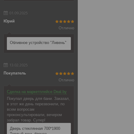
01.09.2025
Юрий
Отлично
Обливное устройство "Ливень"
13.02.2025
Покупатель
Отлично
Сделка на маркетплейсе Deal.by
Покупал дверь для бани. Заказал,
в этот же день перезвонили, по
всем вопросам
проконсультировали, вечером
забрал товар. Супер!
Дверь стеклянная 700*1900
Теплый день бронза