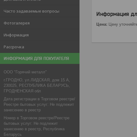
Часто задаваемые вопросы
Информация дл
Фотогалерея
Цена:
Цену уточняйт
Информация
Рассрочка
ИНФОРМАЦИЯ ДЛЯ ПОКУПАТЕЛЯ
ООО "Горячий металл"
г.ГРОДНО, ул.ЛИДСКАЯ, дом 15 А,
230025, РЕСПУБЛИКА БЕЛАРУСЬ,
ГРОДНЕНСКАЯ обл
Дата регистрации в Торговом реестре/
Реестре бытовых услуг: Не подлежит
занесению в реестр
Номер в Торговом реестре/Реестре
бытовых услуг: Не подлежит
занесению в реестр, Республика
Беларусь