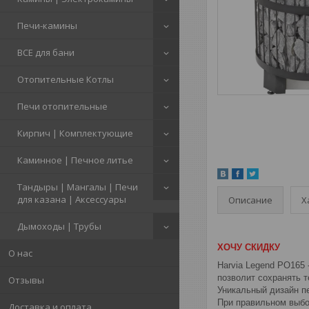
Печи-камины
ВСЕ для бани
Отопительные Котлы
Печи отопительные
Кирпич | Комплектующие
Каминное | Печное литье
Тандыры | Мангалы | Печи
для казана | Аксессуары
Описание
Х
Дымоходы | Трубы
ХОЧУ СКИДКУ
О нас
Harvia Legend PO165 
позволит сохранять 
Отзывы
Уникальный дизайн п
При правильном выбор
Доставка и оплата