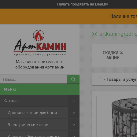
Начать продавать на Deal.by
Наличие то
artkamingrodn
СКИДКИ %
АКЦИИ
Магазин отопительного
оборудования АртКамин
Товары и услу
Каталог
Дровяные печи для бани
Электрические печи
Камины | Электрокамины