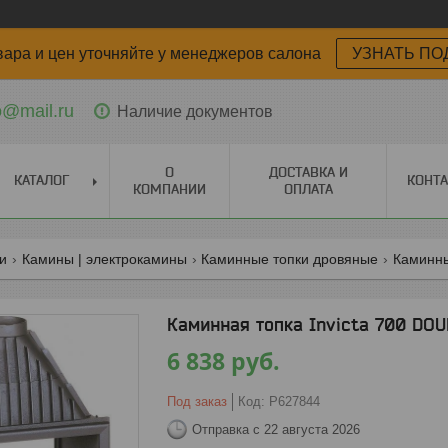
вара и цен уточняйте у менеджеров салона
УЗНАТЬ ПО
o@mail.ru
Наличие документов
О
ДОСТАВКА И
КАТАЛОГ
КОНТ
КОМПАНИИ
ОПЛАТА
ги
Камины | электрокамины
Каминные топки дровяные
Каминны
Каминная топка Invicta 700 DO
6 838
руб.
Под заказ
Код:
P627844
Отправка с 22 августа 2026