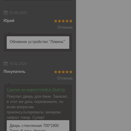
01.09.2025
Юрий
Отлично
Обливное устройство "Ливень"
13.02.2025
Покупатель
Отлично
Сделка на маркетплейсе Deal.by
Покупал дверь для бани. Заказал,
в этот же день перезвонили, по
всем вопросам
проконсультировали, вечером
забрал товар. Супер!
Дверь стеклянная 700*1900
Теплый день бронза