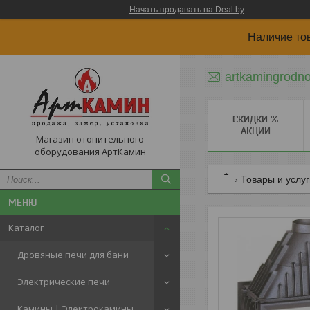
Начать продавать на Deal.by
Наличие то
artkamingrodn
СКИДКИ %
АКЦИИ
Магазин отопительного
оборудования АртКамин
Товары и услу
Каталог
Дровяные печи для бани
Электрические печи
Камины | Электрокамины