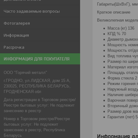
Габариты(ШхВхГ), мм
Часто задаваемые вопросы
Краткое описание
Великолепная модель
Фотогалерея
Масса (кг)
136
КПД %
70
Информация
Диаметр дымохо
Мощность номин
Рассрочка
Мощность от/до 
Вид топлива
чу
ИНФОРМАЦИЯ ДЛЯ ПОКУПАТЕЛЯ
Размер по шири
Материал изгот
ООО "Горячий металл"
Площадь отапли
Форма стекла
2
г.ГРОДНО, ул.ЛИДСКАЯ, дом 15 А,
Режим горения
230025, РЕСПУБЛИКА БЕЛАРУСЬ,
Наружный возд
ГРОДНЕНСКАЯ обл
Наличие шибер
Дата регистрации в Торговом реестре/
Варочная повер
Реестре бытовых услуг: Не подлежит
Вторичный дожи
занесению в реестр
Размер дров ма
Гарантия (лет)
5
Номер в Торговом реестре/Реестре
бытовых услуг: Не подлежит
занесению в реестр, Республика
Беларусь
Информация дл