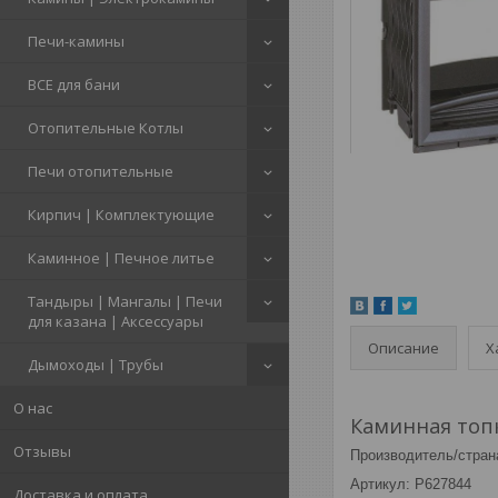
Печи-камины
ВСЕ для бани
Отопительные Котлы
Печи отопительные
Кирпич | Комплектующие
Каминное | Печное литье
Тандыры | Мангалы | Печи
для казана | Аксессуары
Описание
Х
Дымоходы | Трубы
О нас
Каминная топк
Отзывы
Производитель/страна
Артикул: P627844
Доставка и оплата