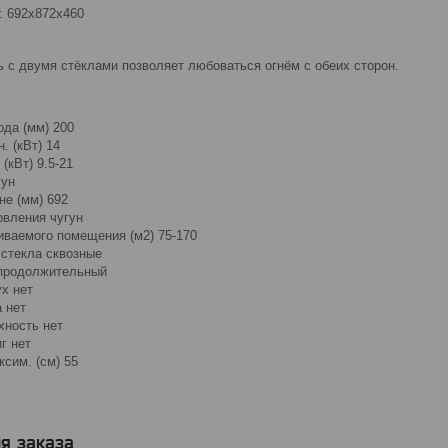
: 692x872x460
 с двумя стёклами позволяет любоваться огнём с обеих сторон.
да (мм)
200
. (кВт)
14
(кВт)
9.5-21
гун
не (мм)
692
овления
чугун
ваемого помещения (м2)
75-170
 стекла сквозные
продолжительный
ух
нет
а
нет
хность
нет
г
нет
ксим. (см)
55
я заказа