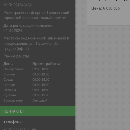
УНП: 591048432
Цена:
6 838
руб.
Регистрационный орган: Гродненский
городской исполнительный комитет
Дата регистрации компании:
24.04.2024
Местонахождение книги замечаний и
предложений: ул. Пушкина, 37,
Гродно (оф. 2)
Режим работы:
День
Время работы
Понедельник
09:00-18:00
Вторник
09:00-18:00
Среда
09:00-18:00
Четверг
09:00-18:00
Пятница
09:00-18:00
Суббота
09:00-15:00
Воскресенье
Выходной
КОНТАКТЫ
+375 (33) 626-11-88