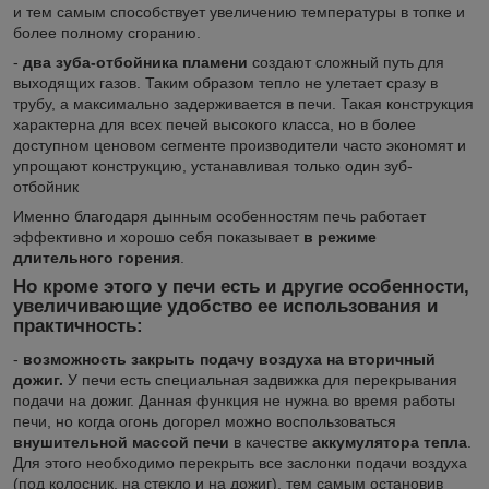
и тем самым способствует увеличению температуры в топке и
более полному сгоранию.
-
два зуба-отбойника пламени
создают сложный путь для
выходящих газов. Таким образом тепло не улетает сразу в
трубу, а максимально задерживается в печи. Такая конструкция
характерна для всех печей высокого класса, но в более
доступном ценовом сегменте производители часто экономят и
упрощают конструкцию, устанавливая только один зуб-
отбойник
Именно благодаря дынным особенностям печь работает
эффективно и хорошо себя показывает
в режиме
длительного горения
.
Но кроме этого у печи есть и другие особенности,
увеличивающие удобство ее использования и
практичность:
-
возможность закрыть подачу воздуха на вторичный
дожиг.
У печи есть специальная задвижка для перекрывания
подачи на дожиг. Данная функция не нужна во время работы
печи, но когда огонь догорел можно воспользоваться
внушительной массой печи
в качестве
аккумулятора тепла
.
Для этого необходимо перекрыть все заслонки подачи воздуха
(под колосник, на стекло и на дожиг), тем самым остановив