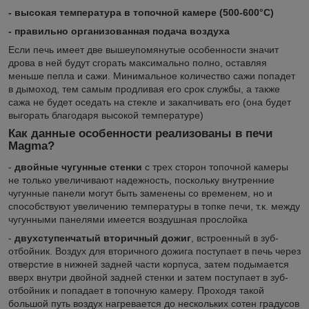
- высокая температура в топочной камере (500-600°C)
- правильно организованная подача воздуха
Если печь имеет две вышеупомянутые особенности значит
дрова в ней будут сгорать максимально полно, оставляя
меньше пепла и сажи. Минимальное количество сажи попадет
в дымоход, тем самым продливая его срок службы, а также
сажа не будет оседать на стекле и закапчивать его (она будет
выгорать благодаря высокой температуре)
Как данные особенности реализованы в печи
Magma?
-
двойные чугунные стенки
с трех сторон топочной камеры
не только увеличивают надежность, поскольку внутренние
чугунные панели могут быть заменены со временем, но и
способствуют увеличению температуры в топке печи, т.к. между
чугунными панелями имеется воздушная прослойка
-
двухступенчатый вторичный дожиг
, встроенный в зуб-
отбойник. Воздух для вторичного дожига поступает в печь через
отверстие в нижней задней части корпуса, затем подымается
вверх внутри двойной задней стенки и затем поступает в зуб-
отбойник и попадает в топочную камеру. Проходя такой
большой путь воздух нагревается до нескольких сотен градусов