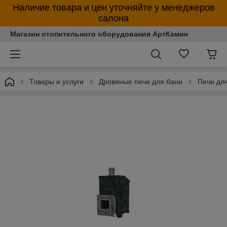
Наличие товара и цен уточняйте у менеджеров
салона
Магазин отопительного оборудования АртКамин
Товары и услуги
Дровяные печи для бани
Печи дл