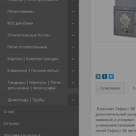
Печи-камины
ВСЕ для бани
Отопительные Котлы
Печи отопительные
Кирпич | Комплектующие
Каминное | Печное литье
Тандыры | Мангалы | Печи
для казана | Аксессуары
Описание
Х
Дымоходы | Трубы
Комплект Гефест ЗК 
О нас
дополнительной укла
каменкой и ускоряют
Отзывы
усовершенствования 
печей Гефест-ЗК явл
Доставка и оплата