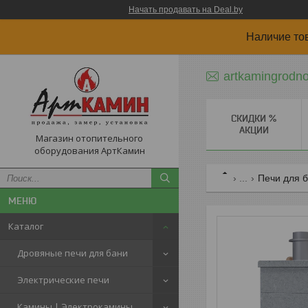
Начать продавать на Deal.by
Наличие то
artkamingrodn
СКИДКИ %
АКЦИИ
Магазин отопительного
оборудования АртКамин
...
Печи для 
Каталог
Дровяные печи для бани
Электрические печи
Камины | Электрокамины