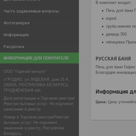
В комплект входит:
Часто задаваемые вопросы
Печь для бани 
короб
Фотогалерея
труба нижняя п
Информация
дверца 350
облицовка През
Рассрочка
РУССКАЯ БАНЯ
ИНФОРМАЦИЯ ДЛЯ ПОКУПАТЕЛЯ
Печь для бани Гефест
ООО "Горячий металл"
Благодаря инновацион
г.ГРОДНО, ул.ЛИДСКАЯ, дом 15 А,
230025, РЕСПУБЛИКА БЕЛАРУСЬ,
ГРОДНЕНСКАЯ обл
Информация дл
Дата регистрации в Торговом реестре/
Цена:
Цену уточняйт
Реестре бытовых услуг: Не подлежит
занесению в реестр
Номер в Торговом реестре/Реестре
бытовых услуг: Не подлежит
занесению в реестр, Республика
Беларусь