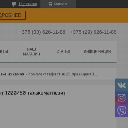
16 отзывов
Корзина
ДРОБНЕЕ
+375 (33) 626-11-88
+375 (29) 626-11-88
НАШ
АКТЫ
СТАТЬИ
ИНФОРМАЦИЯ
МАГАЗИН
овке из камня
Комплект гефест зк 25 президент 1020/60 талькомагнезит
нт 1020/60 талькомагнезит