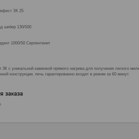
Гефест ЗК 25
од шибер 130/500
идент 1000/50 Серпентинит
 3К с уникальной каменкой прямого нагрева для получения легкого мел
ной конструкции, печь гарантированно входит в режим за 60 минут.
я заказа
е