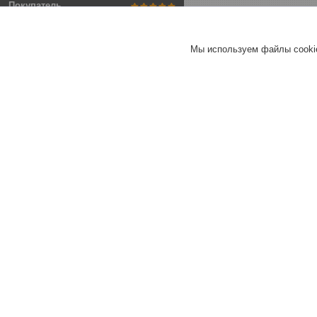
Покупатель
Отлично
Мы используем файлы cookie
Стекломагнезитовый лист
1220х610х10мм
Хорошее
обслуживание
Актуальное описание
Быстро связались
Быстро отправили
товар
Актуальная цена
Товар был в наличии