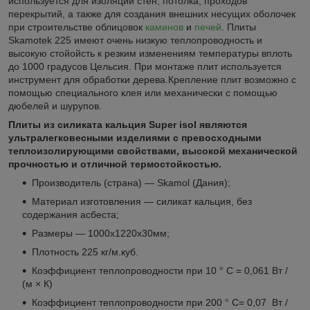
используется для изоляции стен, потолка, проходов
перекрытий, а также для создания внешних несущих оболочек
при строительстве облицовок
каминов
и
печей
. Плиты
Skamotek 225 имеют очень низкую теплопроводность и
высокую стойойсть к резким изменениям температуры вплоть
до 1000 градусов Цельсия. При монтаже плит используется
инструмент для обработки дерева.Крепление плит возможно с
помощью специального клея или механически с помощью
дюбелей и шурупов.
Плиты из силиката кальция Super isol являются
ультралегковесными изделиями с превосходными
теплоизолирующими свойствами, высокой механической
прочностью и отличной термостойкостью.
Производитель (страна) — Skamol (Дания);
Материал изготовления — силикат кальция, без
содержания асбеста;
Размеры — 1000x1220x30мм;
Плотность 225 кг/м.куб.
Коэффициент теплопроводности при 10 ° C = 0,061 Вт /
(м × К)
Коэффициент теплопроводности при 200 ° C= 0,07 Вт /