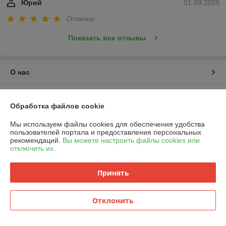
Юрий
01.09.2025
Отлично
Показать все отзывы
О нас
Контакты
Обработка файлов cookie
Доставка и оплата
Мы используем файлы cookies для обеспечения удобства
пользователей портала и предоставления персональных
рекомендаций.
Вы можете настроить файлы cookies или
График работы
отключить их.
Полная версия сайта
Принять
Политика обработки cookies
Отклонить
Сайт создан на платформе Deal.by