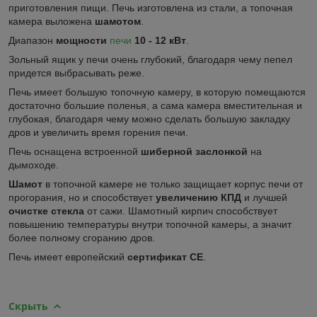
приготовления пищи. Печь изготовлена из стали, а топочная
камера выложена
шамотом
.
Диапазон
мощности
печи
10 - 12 кВт
.
Зольный ящик у печи очень глубокий, благодаря чему пепел
придется выбрасывать реже.
Печь имеет большую топочную камеру, в которую помещаются
достаточно большие поленья, а сама камера вместительная и
глубокая, благодаря чему можно сделать большую закладку
дров и увеличить время горения печи.
Печь оснащена встроенной
шиберной заслонкой
на
дымоходе.
Шамот
в топочной камере не только защищает корпус печи от
прогорания, но и способствует
увеличению КПД
и лучшей
очистке стекла
от сажи. Шамотный кирпич способствует
повышению температуры внутри топочной камеры, а значит
более полному сгоранию дров.
Печь имеет европейский
сертификат CE
.
Скрыть