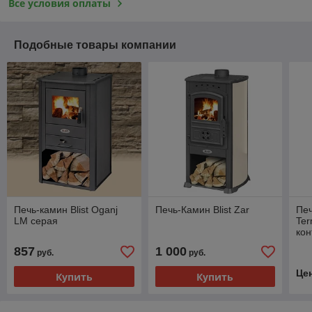
Все условия оплаты
Подобные товары компании
Печь-камин Blist Oganj
Печь-Камин Blist Zar
Печ
LM серая
Te
ко
857
1 000
руб.
руб.
Це
Купить
Купить