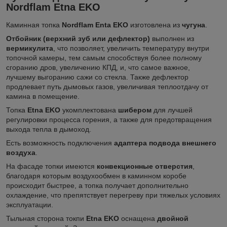
Nordflam Etna EKO
Каминная топка
Nordflam Enta EKO
изготовлена из
чугуна
.
Отбойник (верхний зуб или дефлектор)
выполнен из
вермикулита
, что позволяет, увеличить температуру внутри
топочной камеры, тем самым способствуя более полному
сгоранию дров, увеличению КПД, и, что самое важное,
лучшему выгоранию сажи со стекла. Также дефлектор
продлевает путь дымовых газов, увеличивая теплоотдачу от
камина в помещение.
Топка
Etna EKO
укомплектована
шибером
для лучшей
регулировки процесса горения, а также для предотвращения
выхода тепла в дымоход.
Есть возможность подключения
адаптера подвода внешнего
воздуха
.
На фасаде топки имеются
конвекционные отверстия
,
благодаря которым воздухообмен в каминном коробе
происходит быстрее, а топка получает дополнительно
охлаждение, что препятствует перегреву при тяжелых условиях
эксплуатации.
Тыльная сторона токпи
Etna EKO
оснащена
двойной