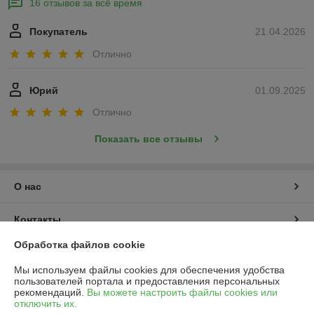
16 отзывов за всё время
Покупатель
21.04.2026
Отлично
Юрий
01.09.2025
Отлично
Показать все отзывы
О нас
Контакты
Обработка файлов cookie
Доставка и оплата
Мы используем файлы cookies для обеспечения удобства
пользователей портала и предоставления персональных
График работы
рекомендаций.
Вы можете настроить файлы cookies или
отключить их.