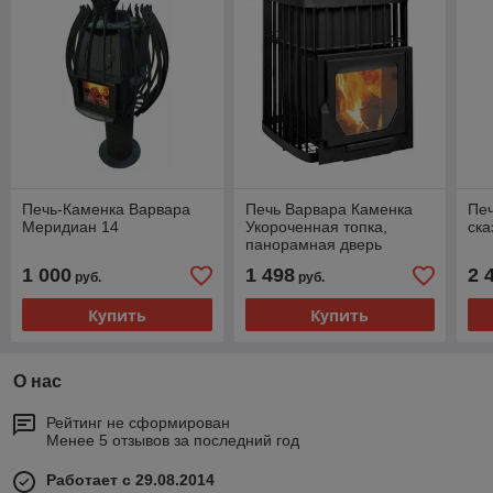
Печь-Каменка Варвара
Печь Варвара Каменка
Пе
Меридиан 14
Укороченная топка,
ска
панорамная дверь
1 000
1 498
2 
руб.
руб.
Купить
Купить
О нас
Рейтинг не сформирован
Менее 5 отзывов за последний год
Работает с 29.08.2014