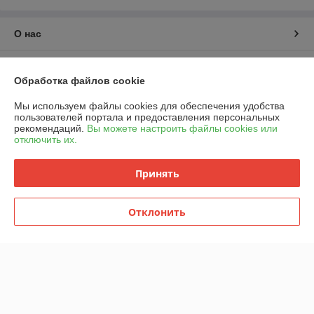
О нас
Контакты
Обработка файлов cookie
Доставка и оплата
Мы используем файлы cookies для обеспечения удобства
пользователей портала и предоставления персональных
рекомендаций.
Вы можете настроить файлы cookies или
График работы
отключить их.
Полная версия сайта
Принять
Политика обработки cookies
Отклонить
Сайт создан на платформе Deal.by