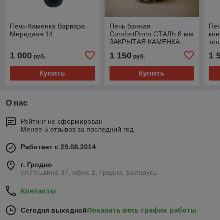
Печь-Каменка Варвара
Печь банная
Печ
Меридиан 14
ComfortProm СТАЛЬ 8 мм
кон
ЗАКРЫТАЯ КАМЕНКА,
топ
для парной до 20 кубов,
1 000
1 150
1 
руб.
руб.
дверь со стеклом
Купить
Купить
О нас
Рейтинг не сформирован
Менее 5 отзывов за последний год
Работает с 29.08.2014
г. Гродно
ул.Пушкина 37, офис 2, Гродно, Беларусь
Контакты
Показать весь график работы
Сегодня выходной