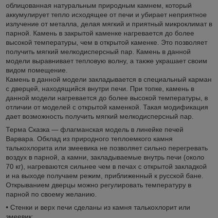
облицованная натуральным природным камнем, который
аккумулирует тепло исходящее от печи и убирает неприятное
излучение от металла, делая мягкий и приятный микроклимат в
парной. Камень в закрытой каменке нагревается до более
высокой температуры, чем в открытой каменке. Это позволяет
получить мягкий мелкодисперсный пар. Камень в данной
модели выравнивает тепловую волну, а также украшает своим
видом помещение.
Камень в данной модели закладывается в специальный карман
с дверцей, находящийся внутри печи. При топке, камень в
данной модели нагревается до более высокой температуры, в
отличии от моделей с открытой каменкой. Такая модификация
дает возможность получить мягкий мелкодисперсный пар.
Терма Сказка — флагманская модель в линейке печей
Варвара. Обклад из природного теплоемкого камня
талькохлорита или змеевика не позволяет сильно перегревать
воздух в парной, а камни, закладываемые внутрь печи (около
70 кг), нагреваются сильнее чем в печах с открытой закладкой
и на выходе получаем режим, приближенный к русской бане.
Открыванием дверцы можно регулировать температуру в
парной по своему желанию.
• Стенки и верх печи сделаны из камня талькохлорит или
змеевик;