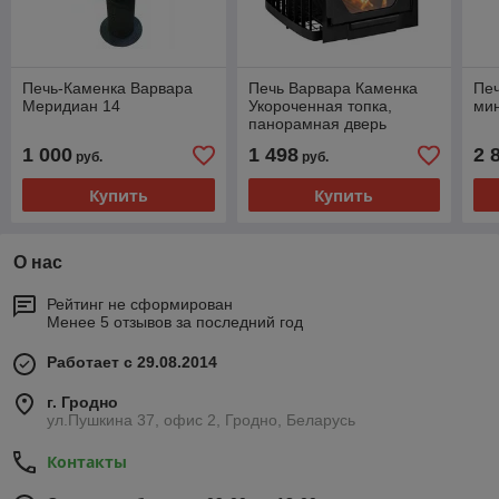
Печь-Каменка Варвара
Печь Варвара Каменка
Печ
Меридиан 14
Укороченная топка,
ми
панорамная дверь
1 000
1 498
2 
руб.
руб.
Купить
Купить
О нас
Рейтинг не сформирован
Менее 5 отзывов за последний год
Работает с 29.08.2014
г. Гродно
ул.Пушкина 37, офис 2, Гродно, Беларусь
Контакты