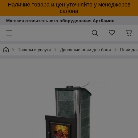
Наличие товара и цен уточняйте у менеджеров
салона
Магазин отопительного оборудования АртКамин
Товары и услуги
Дровяные печи для бани
Печи дл