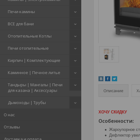
Печи-камины
ВСЕ для бани
Отопительные Котлы
Печи отопительные
Кирпич | Комплектующие
Каминное | Печное литье
Тандыры | Мангалы | Печи
для казана | Аксессуары
Описание
Х
Дымоходы | Трубы
ХОЧУ СКИДКУ
О нас
Особенности:
Отзывы
Жароупорное ст
Дефлектор увел
Доставка и оплата