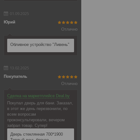
01.09.2025
Юрий
Отлично
Обливное устройство "Ливень"
13.02.2025
Покупатель
Отлично
Сделка на маркетплейсе Deal.by
Покупал дверь для бани. Заказал,
в этот же день перезвонили, по
всем вопросам
проконсультировали, вечером
забрал товар. Супер!
Дверь стеклянная 700*1900
Теплый день бронза