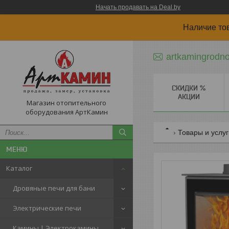
Начать продавать на Deal.by
Наличие то
artkamingrodn
СКИДКИ %
АКЦИИ
Магазин отопительного
оборудования АртКамин
Товары и услу
Каталог
Дровяные печи для бани
Электрические печи
Камины | Электрокамины