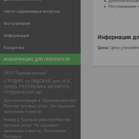
Дополнительная
Регулирование 
Часто задаваемые вопросы
Фотогалерея
Информация
Информация дл
Рассрочка
Цена:
Цену уточняйт
ИНФОРМАЦИЯ ДЛЯ ПОКУПАТЕЛЯ
ООО "Горячий металл"
г.ГРОДНО, ул.ЛИДСКАЯ, дом 15 А,
230025, РЕСПУБЛИКА БЕЛАРУСЬ,
ГРОДНЕНСКАЯ обл
Дата регистрации в Торговом реестре/
Реестре бытовых услуг: Не подлежит
занесению в реестр
Номер в Торговом реестре/Реестре
бытовых услуг: Не подлежит
занесению в реестр, Республика
Беларусь