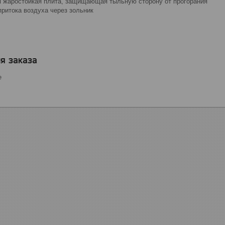
 жаростойкая плита, защищающая тыльную сторону от прогорания
притока воздуха через зольник
я заказа
е