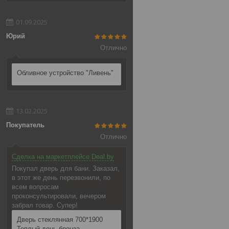
01.09.2025
Юрий
Отлично
Обливное устройство "Ливень"
13.02.2025
Покупатель
Отлично
Сделка на маркетплейсе Deal.by
Покупал дверь для бани. Заказал,
в этот же день перезвонили, по
всем вопросам
проконсультировали, вечером
забрал товар. Супер!
Дверь стеклянная 700*1900
Теплый день бронза