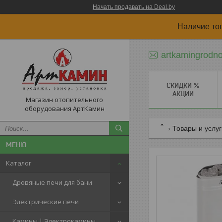
Начать продавать на Deal.by
Наличие то
artkamingrodn
СКИДКИ %
АКЦИИ
Магазин отопительного
оборудования АртКамин
Товары и услу
Каталог
Дровяные печи для бани
Электрические печи
Камины | Электрокамины