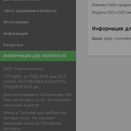
Каменка Delta придае
Часто задаваемые вопросы
Модели D23 и D23 им
Фотогалерея
Информация дл
Информация
Цена:
Цену уточняйт
Рассрочка
ИНФОРМАЦИЯ ДЛЯ ПОКУПАТЕЛЯ
ООО "Горячий металл"
г.ГРОДНО, ул.ЛИДСКАЯ, дом 15 А,
230025, РЕСПУБЛИКА БЕЛАРУСЬ,
ГРОДНЕНСКАЯ обл
Дата регистрации в Торговом реестре/
Реестре бытовых услуг: Не подлежит
занесению в реестр
Номер в Торговом реестре/Реестре
бытовых услуг: Не подлежит
занесению в реестр, Республика
Беларусь