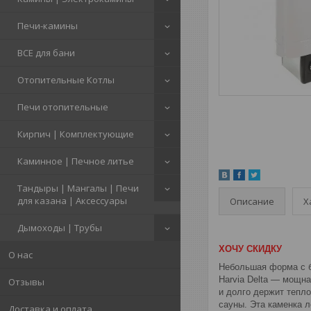
Печи-камины
ВСЕ для бани
Отопительные Котлы
Печи отопительные
Кирпич | Комплектующие
Каминное | Печное литье
Тандыры | Мангалы | Печи
для казана | Аксессуары
Описание
Х
Дымоходы | Трубы
ХОЧУ СКИДКУ
О нас
Небольшая форма с 
Harvia Delta — мощн
Отзывы
и долго держит тепл
сауны. Эта каменка л
Доставка и оплата