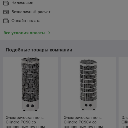
Наличными
Безналичный расчет
Онлайн-оплата
Все условия оплаты
Подобные товары компании
Электрическая печь
Электрическая печь
Эле
Cilindro PC90 со
Cilindro PC90V со
Cil
встроенным пультом
встроенным пультом,
вс