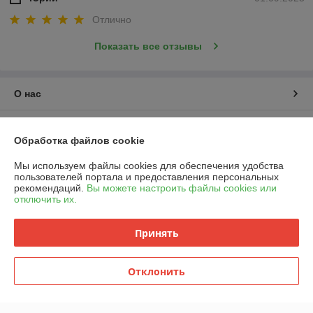
Отлично
Показать все отзывы
О нас
Контакты
Обработка файлов cookie
Доставка и оплата
Мы используем файлы cookies для обеспечения удобства
пользователей портала и предоставления персональных
рекомендаций.
Вы можете настроить файлы cookies или
График работы
отключить их.
Полная версия сайта
Принять
Политика обработки cookies
Отклонить
Сайт создан на платформе Deal.by