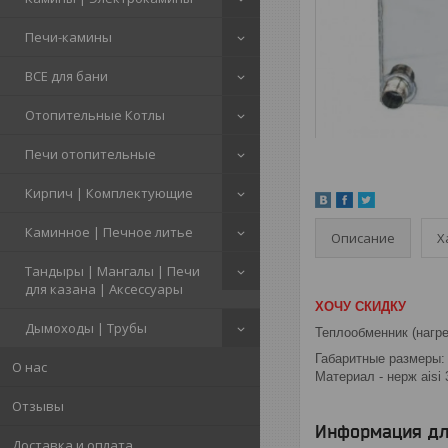
Печи-камины
ВСЕ для бани
Отопительные Котлы
Печи отопительные
Кирпич | Комплектующие
Каминное | Печное литье
Описание
Х
Тандыры | Мангалы | Печи
для казана | Аксессуары
ХОЧУ СКИДКУ
Дымоходы | Трубы
Теплообменник (нагр
Габаритные размеры:
О нас
Материал - нерж aisi 
Отзывы
Информация дл
Доставка и оплата