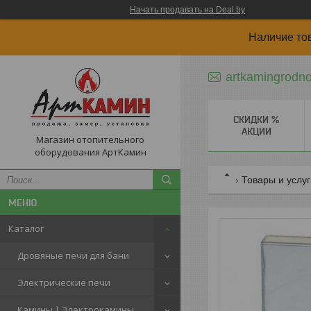
Начать продавать на Deal.by
Наличие то
artkamingrodn
СКИДКИ %
АКЦИИ
Магазин отопительного
оборудования АртКамин
Товары и услу
Каталог
Дровяные печи для бани
Электрические печи
Камины | Электрокамины