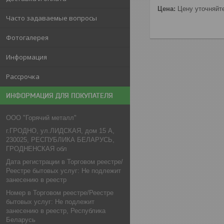
Цена:
Цену уточняйт
Часто задаваемые вопросы
Фотогалерея
Информация
Рассрочка
ИНФОРМАЦИЯ ДЛЯ ПОКУПАТЕЛЯ
ООО "Горячий металл"
г.ГРОДНО, ул.ЛИДСКАЯ, дом 15 А,
230025, РЕСПУБЛИКА БЕЛАРУСЬ,
ГРОДНЕНСКАЯ обл
Дата регистрации в Торговом реестре/
Реестре бытовых услуг: Не подлежит
занесению в реестр
Номер в Торговом реестре/Реестре
бытовых услуг: Не подлежит
занесению в реестр, Республика
Беларусь