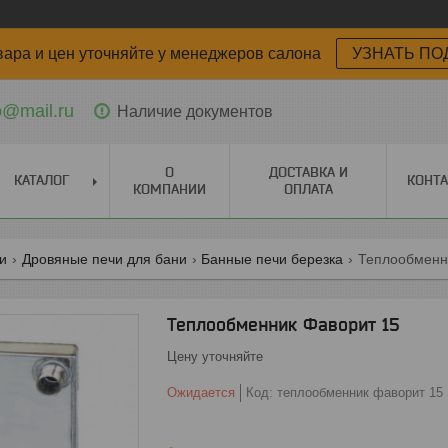
вара и цен уточняйте у менеджеров салона
УЗНАТЬ ПО
o@mail.ru
Наличие документов
О
ДОСТАВКА И
КАТАЛОГ
КОНТ
КОМПАНИИ
ОПЛАТА
ги
Дровяные печи для бани
Банные печи березка
Теплообменн
Теплообменник Фаворит 15
Цену уточняйте
Ожидается
Код:
теплообменник фаворит 15