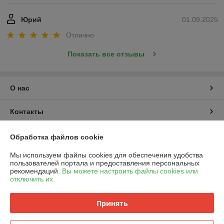
Юрий
01.09.2025
Отлично
Показать все отзывы
О нас
Контакты
Доставка и оплата
Обработка файлов cookie
Мы используем файлы cookies для обеспечения удобства
График работы
пользователей портала и предоставления персональных
рекомендаций.
Вы можете настроить файлы cookies или
отключить их.
Полная версия сайта
Принять
Политика обработки cookies