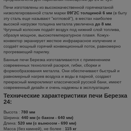
Печи изготовлены из высококачественной горячекатаной
низколегированной стали марки
09Г2С толщиной 6 мм
(в быту
эту сталь еще называют "котловой"), в местах наиболее
высокой нагрузки толщина металла увеличена
до 8 мм
.
Чугунный колосник подаёт воздух под нижний слой топлива,
образуя мощное, высокотемпературное пламя. Кожух-
конвектор экранирует жесткое инфракрасное излучение и
создаёт мощный горячий конвекционный поток, равномерно
прогревающий парилку.
Банные печи Березка изготавливаются с применением
современных технологий раскроя, гибки, сборки и
формообразования металла. Они обеспечивают быстрый и
равномерный нагрев воздуха и воды в парной, создают
прекрасный микроклимат классической русской бани, имеют
современный дизайн и очень надежны в эксплуатации.
Технические характеристики печи Березка
24:
Высота :
780 мм
Ширина:
440 мм (с баком - 640 мм)
Длина:
520 мм (с выносом - 690 мм)
Масса (без камней), не более :
115 кг