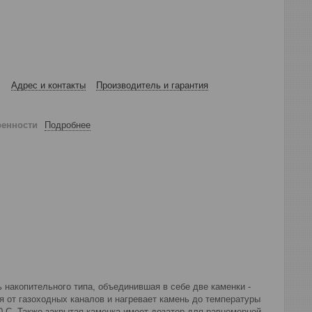
Адрес и контакты
Производитель и гарантия
ренности
Подробнее
ь накопительного типа, объединившая в себе две каменки -
я от газоходных каналов и нагревает камень до температуры
0 С. Также закрытая каменка имеет дозатор для равномерной