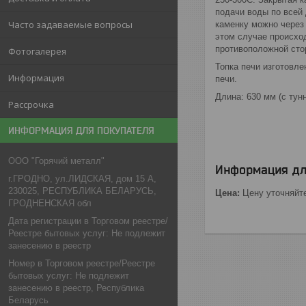
подачи воды по всей
Часто задаваемые вопросы
каменку можно через 
этом случае происхо
противоположной сто
Фотогалерея
Топка печи изготовле
Информация
печи.
Длина: 630 мм (с тун
Рассрочка
ИНФОРМАЦИЯ ДЛЯ ПОКУПАТЕЛЯ
ООО "Горячий металл"
Информация дл
г.ГРОДНО, ул.ЛИДСКАЯ, дом 15 А,
230025, РЕСПУБЛИКА БЕЛАРУСЬ,
Цена:
Цену уточняйт
ГРОДНЕНСКАЯ обл
Дата регистрации в Торговом реестре/
Реестре бытовых услуг: Не подлежит
занесению в реестр
Номер в Торговом реестре/Реестре
бытовых услуг: Не подлежит
занесению в реестр, Республика
Беларусь