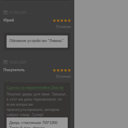
01.09.2025
Юрий
Отлично
Обливное устройство "Ливень"
13.02.2025
Покупатель
Отлично
Сделка на маркетплейсе Deal.by
Покупал дверь для бани. Заказал,
в этот же день перезвонили, по
всем вопросам
проконсультировали, вечером
забрал товар. Супер!
Дверь стеклянная 700*1900
Теплый день бронза