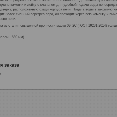
 длине каменки и лейку с клапаном для удобной подачи воды непосредс
дверку, расположенную сзади корпуса печи. Подача воды в закрытую ка
дит более сильный перегрев пара, он проходит через всю каменку и вых
роне печи.
на из стали повышенной прочности марки 09Г2С (ГОСТ 19281-2014) толщ
нелем - 850 мм)
я заказа
е