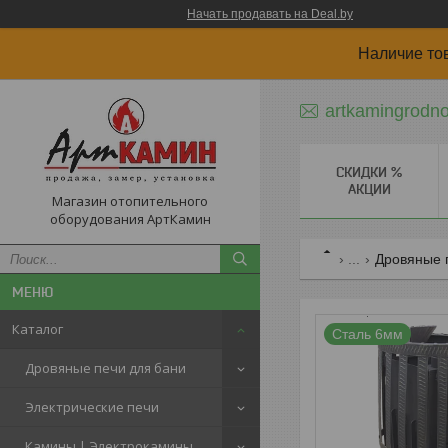
Начать продавать на Deal.by
Наличие то
artkamingrodn
СКИДКИ %
АКЦИИ
Магазин отопительного
оборудования АртКамин
...
Дровяные 
Каталог
Сталь 6мм
Дровяные печи для бани
Электрические печи
Камины | Электрокамины