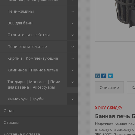
Печи-камины
ВСЕ для бани
Отопительные Котлы
Печи отопительные
Кирпич | Комплектующие
Каминное | Печное литье
Тандыры | Мангалы | Печи
для казана | Аксессуары
Описание
Х
Дымоходы | Трубы
ХОЧУ СКИДКУ
О нас
Банная печь Б
Отзывы
Надежная банная печь
открытую и закрытую.
Доставка и оплата
250-300С. Закрытая к