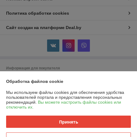
Политика обработки cookies
Сайт создан на платформе Deal.by
Информация для покупателя
Юридическое лицо:
ООО "Горячий металл"
Обработка файлов cookie
г.ГРОДНО, ул.ЛИДСКАЯ, дом 15 А, 230025, РЕСПУБЛИКА БЕЛАРУСЬ,
ГРОДНЕНСКАЯ обл
Мы используем файлы cookies для обеспечения удобства
Регистрационный номер ЕГР: 591048432
пользователей портала и предоставления персональных
рекомендаций.
Вы можете настроить файлы cookies или
УНП: 591048432
отключить их.
Регистрационный орган: Гродненский городской исполнительный
комитет
Принять
Дата регистрации компании: 24.04.2024