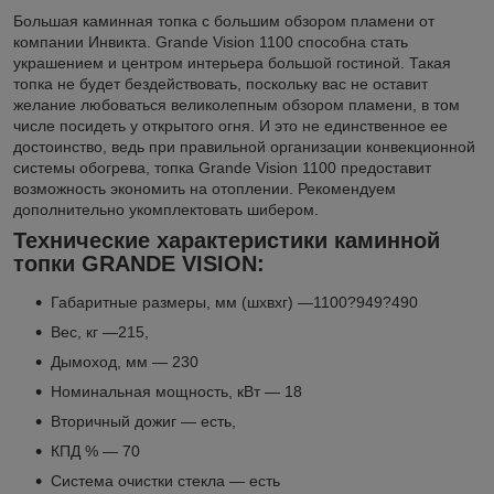
Большая каминная топка с большим обзором пламени от
компании Инвикта. Grande Vision 1100 способна стать
украшением и центром интерьера большой гостиной. Такая
топка не будет бездействовать, поскольку вас не оставит
желание любоваться великолепным обзором пламени, в том
числе посидеть у открытого огня. И это не единственное ее
достоинство, ведь при правильной организации конвекционной
системы обогрева, топка Grande Vision 1100 предоставит
возможность экономить на отоплении. Рекомендуем
дополнительно укомплектовать шибером.
Технические характеристики каминной
топки GRANDE VISION:
Габаритные размеры, мм (шхвхг) —1100?949?490
Вес, кг —215,
Дымоход, мм — 230
Номинальная мощность, кВт — 18
Вторичный дожиг — есть,
КПД % — 70
Система очистки стекла — есть