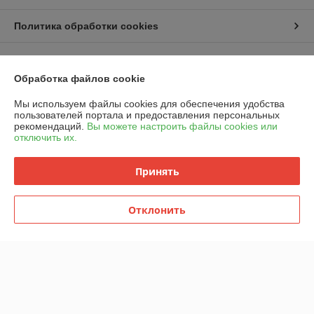
Политика обработки cookies
Сайт создан на платформе Deal.by
Обработка файлов cookie
Мы используем файлы cookies для обеспечения удобства
пользователей портала и предоставления персональных
рекомендаций.
Вы можете настроить файлы cookies или
отключить их.
Информация для покупателя
Принять
Юридическое лицо:
ООО "Горячий металл"
г.ГРОДНО, ул.ЛИДСКАЯ, дом 15 А, 230025, РЕСПУБЛИКА БЕЛАРУСЬ,
ГРОДНЕНСКАЯ обл
Отклонить
Регистрационный номер ЕГР: 591048432
УНП: 591048432
Регистрационный орган: Гродненский городской исполнительный
комитет
Дата регистрации компании: 24.04.2024