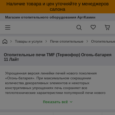
Наличие товара и цен уточняйте у менеджеров
салона
Магазин отопительного оборудования АртКамин
Товары и услуги
Печи отопительные
Отопительны
Отопительные печи TMF (Термофор) Огонь-батарея
11 Лайт
Упрощенная версия линейки печей нового поколения
«Огонь-батарея». При максимальном сокращении
количества декоративных элементов и некоторых
конструктивных упрощениях печь сохраняет все
теплотехнические характеристики популярной печи нового
поколения «Огонь-батарея». Основная ее функция —
Показать всё
отопительная.
Самый вместительный топливник в своем классе позволяет
вместить в печь максимальное количество дров для