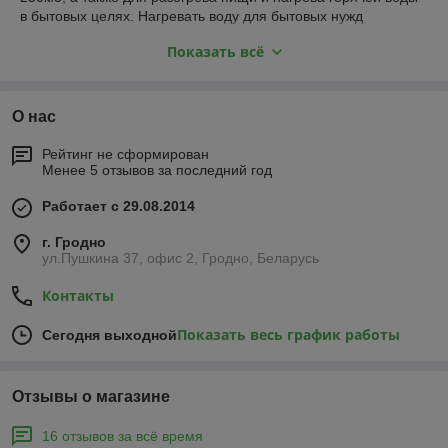
в бытовых целях. Нагревать воду для бытовых нужд
позволяет нержавеющий теплообменник (в модификациях
Показать всё
с баком). Выпускается в трех вариантах дизайна:
«антрацит», «антрацит-металлик» и «шоколад».
Печи «Огонь-батарея Лайт» предназначены для тех, кто
О нас
ценит высокую функциональность, качество изготовления
и современный дизайн, но в целях экономии готов
Рейтинг не сформирован
отказаться от ряда дополнительных функций (стекло
Менее 5 отзывов за последний год
в двери, универсальный выход дымохода, варочные кружки).
Работает с 29.08.2014
г. Гродно
ул.Пушкина 37, офис 2, Гродно, Беларусь
Контакты
Показать весь график работы
Сегодня выходной
Отзывы о магазине
16 отзывов за всё время