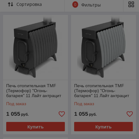
Сортировка
0
Фильтры
длительного непрерывного горения. Сменная защита
от прогорания предохраняет нижнюю часть топливника печи
в месте скопления горячих углей. При необходимости
защита легко меняется на новую в домашних условиях.
Герметичный зольник с замком исключает
неконтролируемый подсос воздуха на колосник. Тонкая
регулировка интенсивности горения позволяет
бесступенчато выбирать любой режим горения —
от интенсивного до полного затухания печи.
Печь отопительная TMF
Печь отопительная TMF
(Термофор) "Огонь-
(Термофор) "Огонь-
батарея" 11 Лайт антрацит
батарея" 11 Лайт антрацит
серый металлик
Под заказ
Под заказ
1 055
1 055
руб.
руб.
Купить
Купить