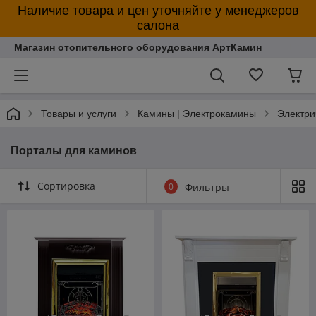
Наличие товара и цен уточняйте у менеджеров
салона
Магазин отопительного оборудования АртКамин
Товары и услуги
Камины | Электрокамины
Электри
Порталы для каминов
Сортировка
0
Фильтры