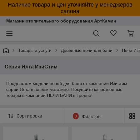
Наличие товара и цен уточняйте у менеджеров
салона
Магазин отопительного оборудования АртКамин
Товары и услуги
Дровяные печи для бани
Печи Из
Серия Ялта ИзиСтим
Предлагаем модели печей для бани от компании Изистим
серии Ялта в нашем магазине. Покупайте качественные
товары в компании ПЕЧИ БАНИ в Гродно!
Сортировка
0
Фильтры