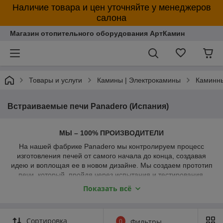
Наличие товара и цен уточняйте у менеджеров
салона
Магазин отопительного оборудования АртКамин
Товары и услуги
Камины | Электрокамины
Каминны
Встраиваемые печи Panadero (Испания)
МЫ – 100% ПРОИЗВОДИТЕЛИ
На нашей фабрике Panadero мы контролируем процесс
изготовления печей от самого начала до конца, создавая
идею и воплощая ее в новом дизайне. Мы создаем прототип
печи, который, пройдя через испытания и тестирования,
превращается в дровяную печь, готовую для использования.
Показать всё
Каждая печь изготовлена исключительно из первичных
высококачественных материалов непосредственно на нашей
фабрике. Мы не покупаем производственный материал у
Сортировка
0
Фильтры
третьих лиц. Гарантия 100% Panadero.