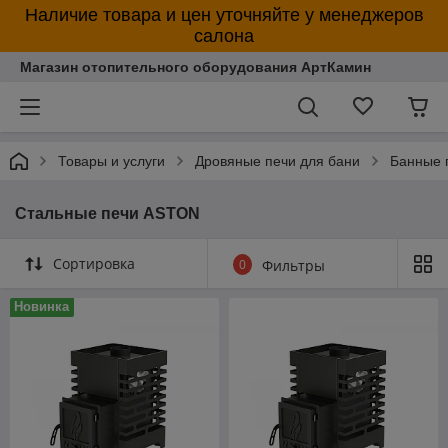
Наличие товара и цен уточняйте у менеджеров
салона
Магазин отопительного оборудования АртКамин
Товары и услуги
Дровяные печи для бани
Банные 
Стальные печи ASTON
Сортировка
0
Фильтры
Новинка