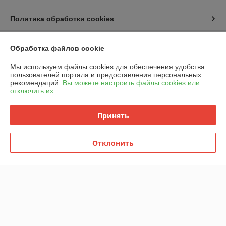
Политика обработки cookies
Сайт создан на платформе Deal.by
Обработка файлов cookie
Мы используем файлы cookies для обеспечения удобства
пользователей портала и предоставления персональных
рекомендаций.
Вы можете настроить файлы cookies или
отключить их.
Информация для покупателя
Принять
Юридическое лицо:
ООО "Горячий металл"
г.ГРОДНО, ул.ЛИДСКАЯ, дом 15 А, 230025, РЕСПУБЛИКА БЕЛАРУСЬ,
ГРОДНЕНСКАЯ обл
Отклонить
Регистрационный номер ЕГР: 591048432
УНП: 591048432
Регистрационный орган: Гродненский городской исполнительный
комитет
Дата регистрации компании: 24.04.2024